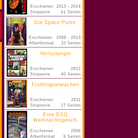
Erschienen
2013 - 2014
Stripserie
61 Seiten
Die Space Putze
Erschienen
2008 - 2013
Albenformat
33 Seiten
Verlustangst
Erschienen
2012
Stripserie
40 Seiten
Frühlingserwachen
Erschienen
2011
Stripserie
17 Seiten
Eine DSQ
Weihnachtsgesch.
Erschienen
2006
Albenformat
6 Seiten