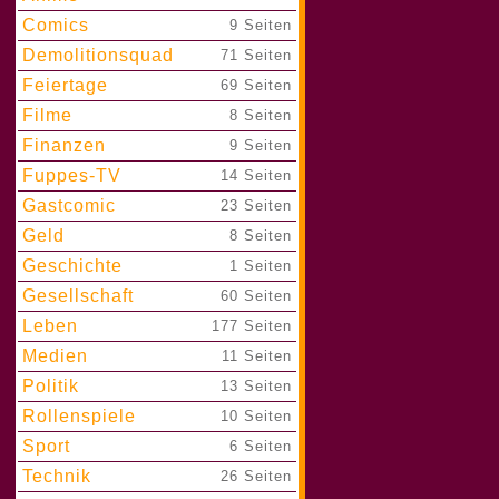
Comics
|
9 Seiten
Demolitionsquad
|
71 Seiten
Feiertage
|
69 Seiten
Filme
|
8 Seiten
Finanzen
|
9 Seiten
Fuppes-TV
|
14 Seiten
Gastcomic
|
23 Seiten
Geld
|
8 Seiten
Geschichte
|
1 Seiten
Gesellschaft
|
60 Seiten
Leben
|
177 Seiten
Medien
|
11 Seiten
Politik
|
13 Seiten
Rollenspiele
|
10 Seiten
Sport
|
6 Seiten
Technik
|
26 Seiten