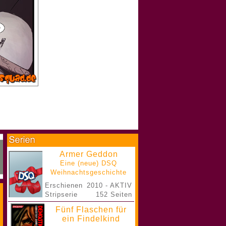
Armer Geddon
Eine (neue) DSQ
Weihnachtsgeschichte
Erschienen
2010 - AKTIV
Stripserie
152 Seiten
Fünf Flaschen für
ein Findelkind