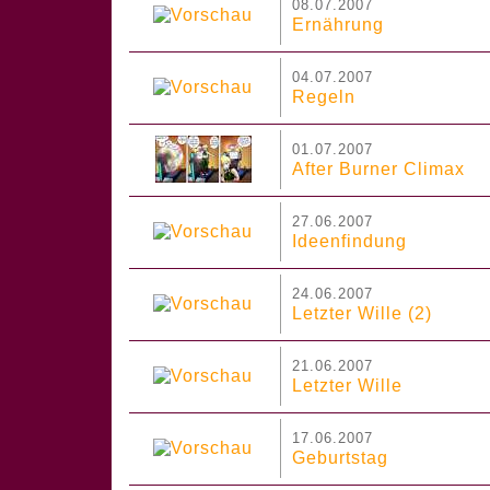
08.07.2007
Ernährung
04.07.2007
Regeln
01.07.2007
After Burner Climax
27.06.2007
Ideenfindung
24.06.2007
Letzter Wille (2)
21.06.2007
Letzter Wille
17.06.2007
Geburtstag