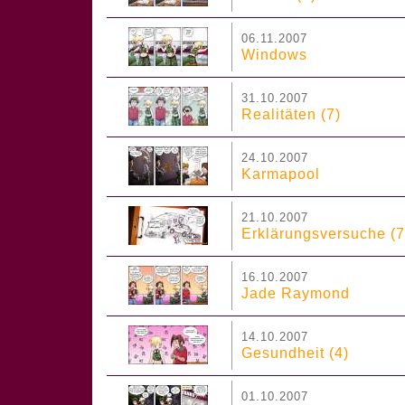
06.11.2007
Windows
31.10.2007
Realitäten (7)
24.10.2007
Karmapool
21.10.2007
Erklärungsversuche (7
16.10.2007
Jade Raymond
14.10.2007
Gesundheit (4)
01.10.2007