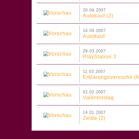
20.04.2007
Autokauf (2)
14.04.2007
Autokauf
29.03.2007
PlayStation 3
11.03.2007
Erklärungsversuche (6
02.02.2007
Valentinstag
14.01.2007
Zelda (2)