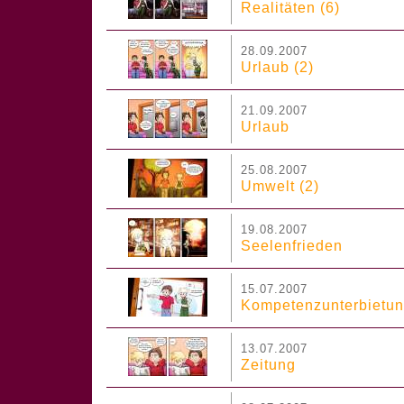
Realitäten (6)
28.09.2007
Urlaub (2)
21.09.2007
Urlaub
25.08.2007
Umwelt (2)
19.08.2007
Seelenfrieden
15.07.2007
Kompetenzunterbietun
13.07.2007
Zeitung