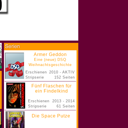
Armer Geddon
Eine (neue) DSQ
Weihnachtsgeschichte
Erschienen
2010 - AKTIV
Stripserie
152 Seiten
Fünf Flaschen für
ein Findelkind
Erschienen
2013 - 2014
Stripserie
61 Seiten
Die Space Putze