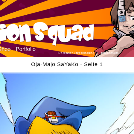
Datenschutzerklärung
/
Impressum
Oja-Majo SaYaKo - Seite 1