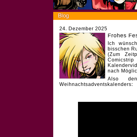
24. Dezember 2025
Frohes Fes
Ich wünsch
bisschen Ru
(Zum Zeit
Comicstri
Kalendervi
nach Möglic
Also de
Weihnachtsadventskalenders: