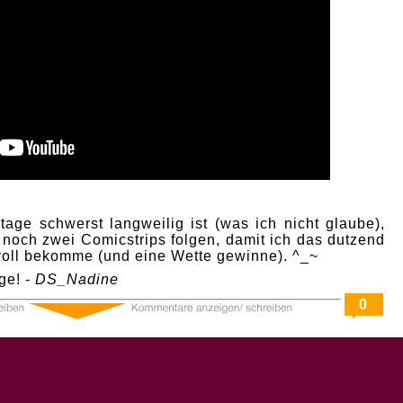
age schwerst langweilig ist (was ich nicht glaube),
 noch zwei Comicstrips folgen, damit ich das dutzend
 voll bekomme (und eine Wette gewinne). ^_~
ge! -
DS_Nadine
0