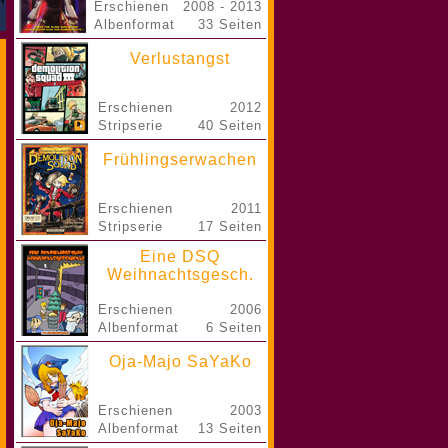
Erschienen
2008 - 2013
Albenformat
33 Seiten
Verlustangst
Erschienen
2012
Stripserie
40 Seiten
Frühlingserwachen
Erschienen
2011
Stripserie
17 Seiten
Eine DSQ
Weihnachtsgesch.
Erschienen
2006
Albenformat
6 Seiten
Oja-Majo SaYaKo
Erschienen
2003
Albenformat
13 Seiten