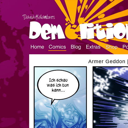
Armer Geddon |