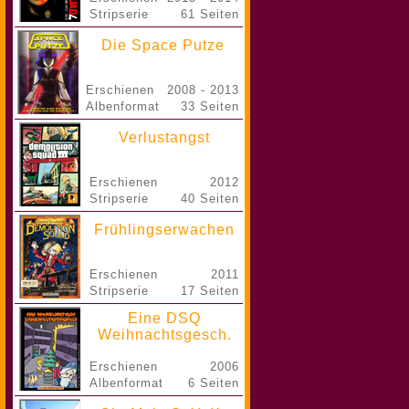
Stripserie
61 Seiten
Die Space Putze
Erschienen
2008 - 2013
Albenformat
33 Seiten
Verlustangst
Erschienen
2012
Stripserie
40 Seiten
Frühlingserwachen
Erschienen
2011
Stripserie
17 Seiten
Eine DSQ
Weihnachtsgesch.
Erschienen
2006
Albenformat
6 Seiten