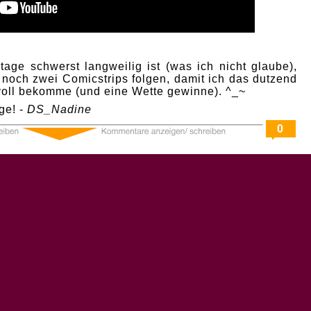
age schwerst langweilig ist (was ich nicht glaube),
 noch zwei Comicstrips folgen, damit ich das dutzend
 voll bekomme (und eine Wette gewinne). ^_~
ge! -
DS_Nadine
0