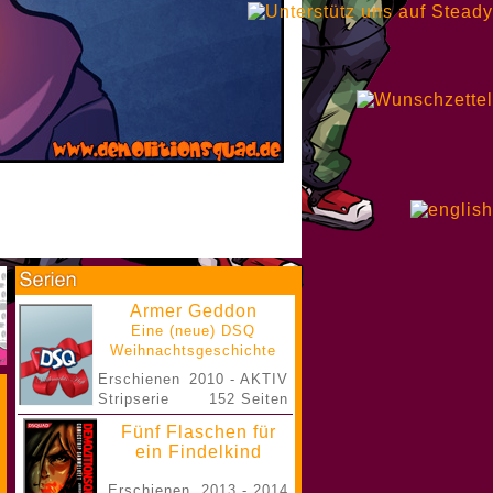
Armer Geddon
Eine (neue) DSQ
Weihnachtsgeschichte
Erschienen
2010 - AKTIV
Stripserie
152 Seiten
Fünf Flaschen für
ein Findelkind
Erschienen
2013 - 2014