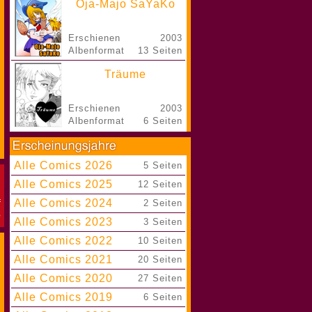
Oja-Majo SaYaKo
Erschienen
2003
Albenformat
13 Seiten
Träume
Erschienen
2003
Albenformat
6 Seiten
Alle Comics 2026
|
5 Seiten
Alle Comics 2025
|
12 Seiten
Alle Comics 2024
|
2 Seiten
Alle Comics 2023
|
3 Seiten
Alle Comics 2022
|
10 Seiten
Alle Comics 2021
|
20 Seiten
Alle Comics 2020
|
27 Seiten
Alle Comics 2019
|
6 Seiten