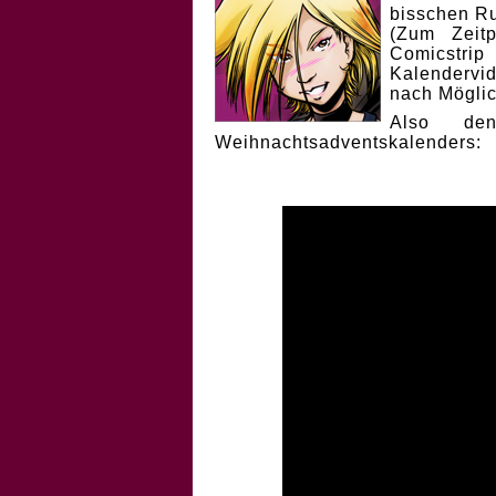
bisschen Ru
(Zum Zeit
Comicstri
Kalendervi
nach Möglic
Also de
Weihnachtsadventskalenders: