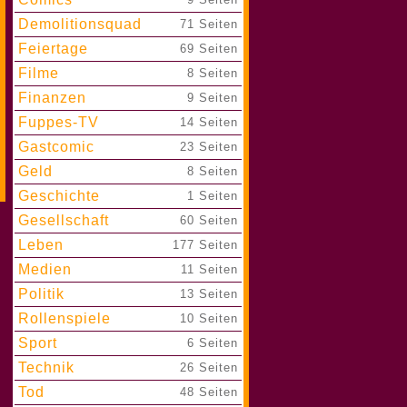
Demolitionsquad
|
71 Seiten
Feiertage
|
69 Seiten
Filme
|
8 Seiten
Finanzen
|
9 Seiten
Fuppes-TV
|
14 Seiten
Gastcomic
|
23 Seiten
Geld
|
8 Seiten
Geschichte
|
1 Seiten
Gesellschaft
|
60 Seiten
Leben
|
177 Seiten
Medien
|
11 Seiten
Politik
|
13 Seiten
Rollenspiele
|
10 Seiten
Sport
|
6 Seiten
Technik
|
26 Seiten
Tod
|
48 Seiten