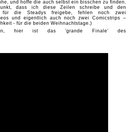
he, und hoffe die auch selbst ein bisschen zu finden.
punkt, dass ich diese Zeilen schreibe und den
p für die Steadys freigebe, fehlen noch zwei
deos und eigentlich auch noch zwei Comicstrips –
hkeit - für die beiden Weihnachtstage.)
nn, hier ist das 'grande Finale' des