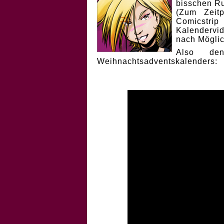
bisschen Ru
(Zum Zeit
Comicstri
Kalendervi
nach Möglic
Also de
Weihnachtsadventskalenders: