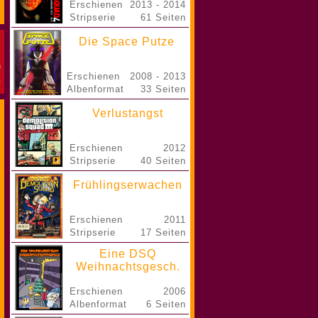
Erschienen
2013 - 2014
Stripserie
61 Seiten
Die Space Putze
Erschienen
2008 - 2013
Albenformat
33 Seiten
Verlustangst
Erschienen
2012
Stripserie
40 Seiten
Frühlingserwachen
Erschienen
2011
Stripserie
17 Seiten
Eine DSQ
Weihnachtsgesch.
Erschienen
2006
Albenformat
6 Seiten