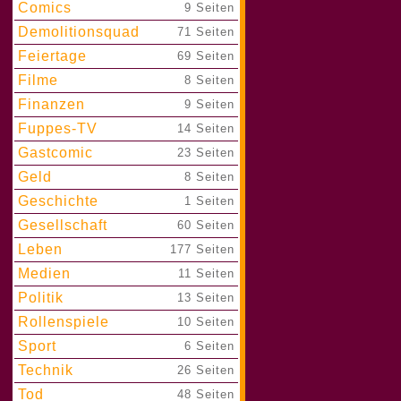
Comics
|
9 Seiten
Demolitionsquad
|
71 Seiten
Feiertage
|
69 Seiten
Filme
|
8 Seiten
Finanzen
|
9 Seiten
Fuppes-TV
|
14 Seiten
Gastcomic
|
23 Seiten
Geld
|
8 Seiten
Geschichte
|
1 Seiten
Gesellschaft
|
60 Seiten
Leben
|
177 Seiten
Medien
|
11 Seiten
Politik
|
13 Seiten
Rollenspiele
|
10 Seiten
Sport
|
6 Seiten
Technik
|
26 Seiten
Tod
|
48 Seiten