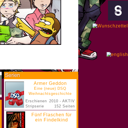
Armer Geddon
Eine (neue) DSQ
Weihnachtsgeschichte
Erschienen
2010 - AKTIV
Stripserie
152 Seiten
Fünf Flaschen für
ein Findelkind