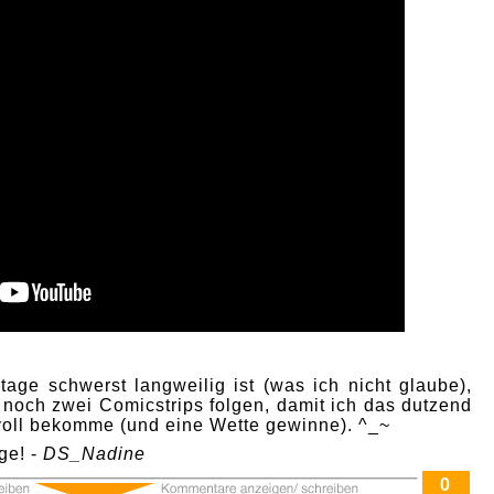
age schwerst langweilig ist (was ich nicht glaube),
 noch zwei Comicstrips folgen, damit ich das dutzend
 voll bekomme (und eine Wette gewinne). ^_~
ge! -
DS_Nadine
0