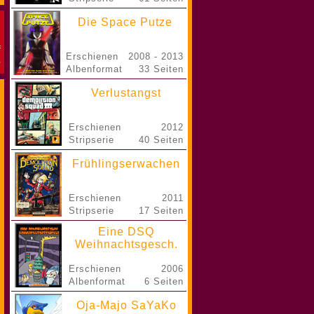
Die Space Putze
Erschienen
2008 - 2013
Albenformat
33 Seiten
Verlustangst
Erschienen
2012
Stripserie
40 Seiten
Frühlingserwachen
Erschienen
2011
Stripserie
17 Seiten
Eine DSQ
Weihnachtsgesch.
Erschienen
2006
Albenformat
6 Seiten
Oja-Majo SaYaKo