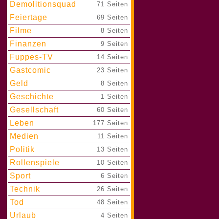
Demolitionsquad
|
71 Seiten
Feiertage
|
69 Seiten
Filme
|
8 Seiten
Finanzen
|
9 Seiten
Fuppes-TV
|
14 Seiten
Gastcomic
|
23 Seiten
Geld
|
8 Seiten
Geschichte
|
1 Seiten
Gesellschaft
|
60 Seiten
Leben
|
177 Seiten
Medien
|
11 Seiten
Politik
|
13 Seiten
Rollenspiele
|
10 Seiten
Sport
|
6 Seiten
Technik
|
26 Seiten
Tod
|
48 Seiten
Urlaub
|
4 Seiten