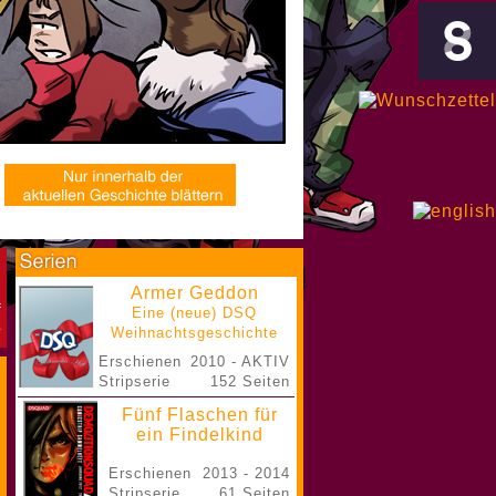
Armer Geddon
Eine (neue) DSQ
Weihnachtsgeschichte
Erschienen
2010 - AKTIV
Stripserie
152 Seiten
Fünf Flaschen für
ein Findelkind
Erschienen
2013 - 2014
Stripserie
61 Seiten