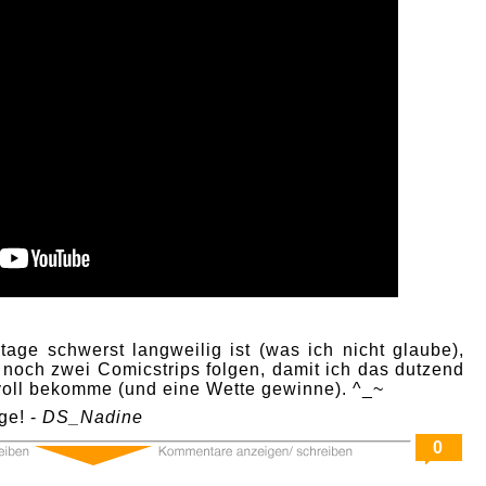
age schwerst langweilig ist (was ich nicht glaube),
 noch zwei Comicstrips folgen, damit ich das dutzend
 voll bekomme (und eine Wette gewinne). ^_~
ge! -
DS_Nadine
0