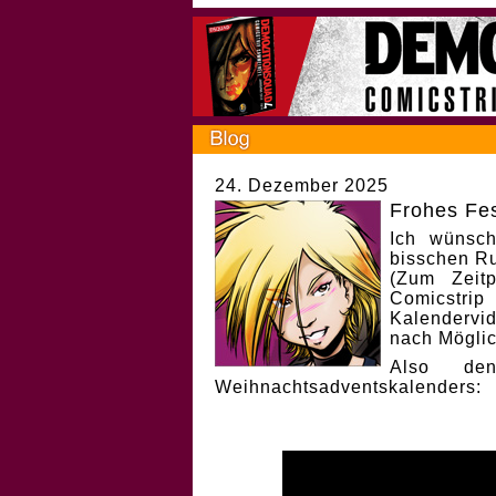
24. Dezember 2025
Frohes Fes
Ich wünsch
bisschen Ru
(Zum Zeit
Comicstri
Kalendervi
nach Möglic
Also de
Weihnachtsadventskalenders: