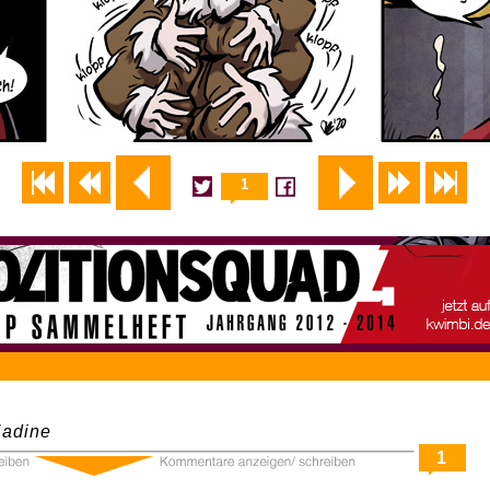
1
adine
1