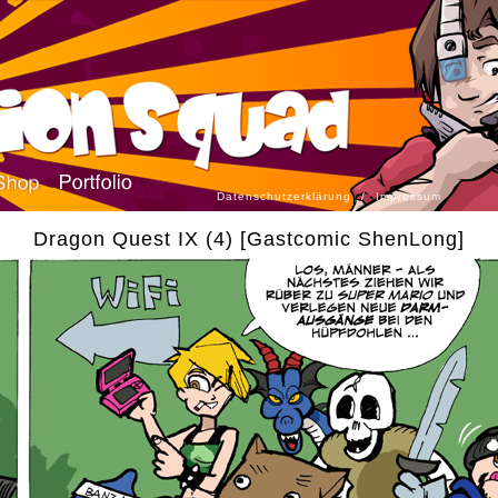
Datenschutzerklärung
/
Impressum
Dragon Quest IX (4) [Gastcomic ShenLong]