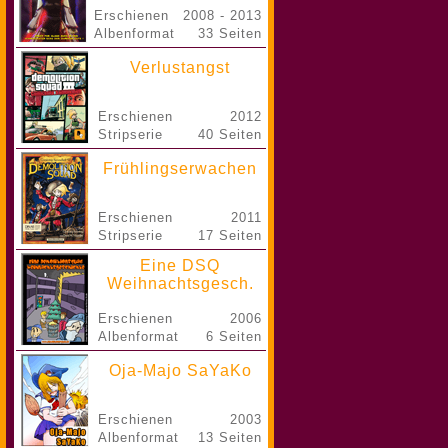
Erschienen
2008 - 2013
Albenformat
33 Seiten
Verlustangst
Erschienen
2012
Stripserie
40 Seiten
Frühlingserwachen
Erschienen
2011
Stripserie
17 Seiten
Eine DSQ
Weihnachtsgesch.
Erschienen
2006
Albenformat
6 Seiten
Oja-Majo SaYaKo
Erschienen
2003
Albenformat
13 Seiten