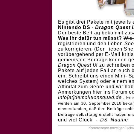
Es gibt drei Pakete mit jeweils
Nintendo DS
- Dragon Quest 
Der beste Beitrag bekommt zus
Was Ihr dafür tun müsst?
Wie 
registrieren und den lieben
She
zu korrigieren.
(Den lieben Shen
vorübergehend per E-Mail kritis
gemeinsten Beiträge können ge
Dragon Quest IX
zu schreiben o
Pakete auf jeden Fall an euch 
ein: Schreibt uns einen Mini- 
welches System) oder einem an
Affinität zum Genre und wir ha
Anmerkungen
hier ins Forum o
info[at]demolitionsquad.de
.
Ein
werden am 30. September 2010 beka
einverstanden, daß ihre Beiträge onli
Beiträge selbsttätig erstellt haben un
und viel Glück!
- DS_Nadine