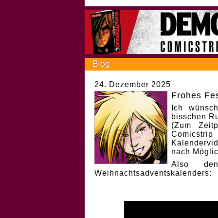
24. Dezember 2025
Frohes Fes
Ich wünsch
bisschen Ru
(Zum Zeit
Comicstri
Kalendervi
nach Möglic
Also de
Weihnachtsadventskalenders: