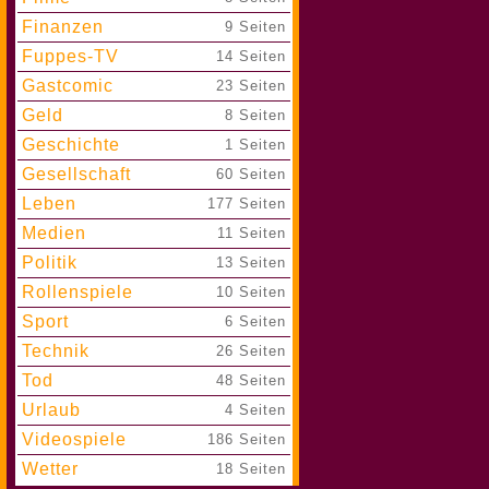
Finanzen
|
9 Seiten
Fuppes-TV
|
14 Seiten
Gastcomic
|
23 Seiten
Geld
|
8 Seiten
Geschichte
|
1 Seiten
Gesellschaft
|
60 Seiten
Leben
|
177 Seiten
Medien
|
11 Seiten
Politik
|
13 Seiten
Rollenspiele
|
10 Seiten
Sport
|
6 Seiten
Technik
|
26 Seiten
Tod
|
48 Seiten
Urlaub
|
4 Seiten
Videospiele
|
186 Seiten
Wetter
|
18 Seiten