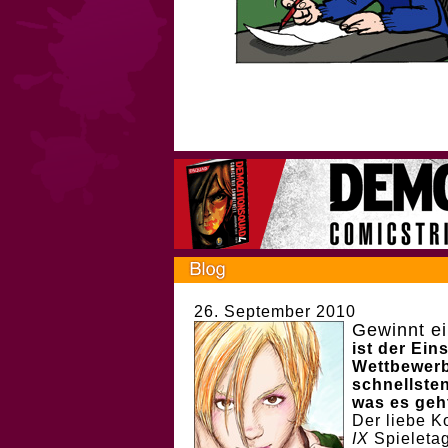
26. September 2010
Gewinnt ei
ist der Ei
Wettbewerb
schnellsten
was es geh
Der liebe K
IX
Spieleta