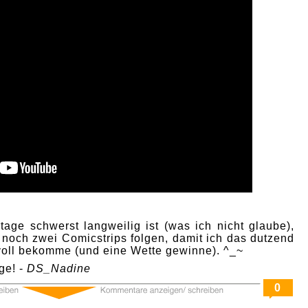
age schwerst langweilig ist (was ich nicht glaube),
 noch zwei Comicstrips folgen, damit ich das dutzend
 voll bekomme (und eine Wette gewinne). ^_~
ge! -
DS_Nadine
0