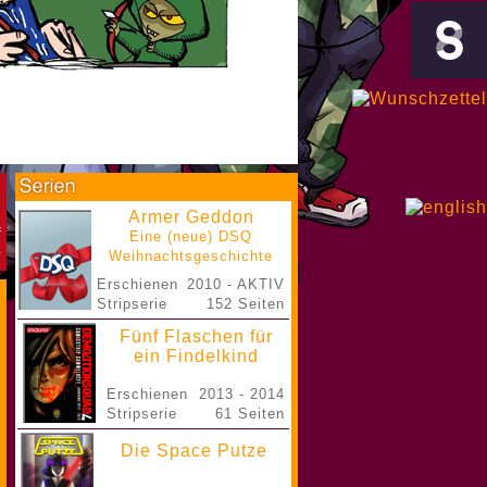
Armer Geddon
Eine (neue) DSQ
Weihnachtsgeschichte
Erschienen
2010 - AKTIV
Stripserie
152 Seiten
Fünf Flaschen für
ein Findelkind
Erschienen
2013 - 2014
Stripserie
61 Seiten
Die Space Putze