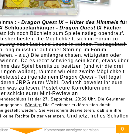
 einmal:
- Dragon Quest IX – Hüter des Himmels
für
IX
Schlüsselanhänger
- Dragon Quest IX
Fächer
ätzlich noch Büchlein zum Spieleinstieg obendrauf.
bisher besteht die Möglichkeit, sich im Forum zu
nLong
nach Lust und Laune in seinem Testtagebuch
Long müsst ihr auf einer Störung im Forum
ieren. - s.u.) Die umfangreichsten, witzigsten oder
winnen. Da es recht schwierig sein kann, etwas über
hne das Spiel bereits zu besitzen (und wir die drei
bringen wollen), räumen wir eine zweite Möglichkeit
Spieletest zu irgendeinem
Dragon Quest
- Teil (egal
deren JRPG eurer Wahl. Dadurch beweist ihr eure
ben was zu lesen.
Postet eure Korrekturen und
der schickt eurer Mini-Review an
sendeschluss ist der 27. September, 23:59 Uhr. Die Gewinner
nntgegeben.
Wichtig:
Die Gewinner erklären sich damit
ne gestellt werden. Sie versichern desweiteren, daß sie ihre
Und jetzt frohes Schaffen
d keine Rechte Dritter verletzen.
0