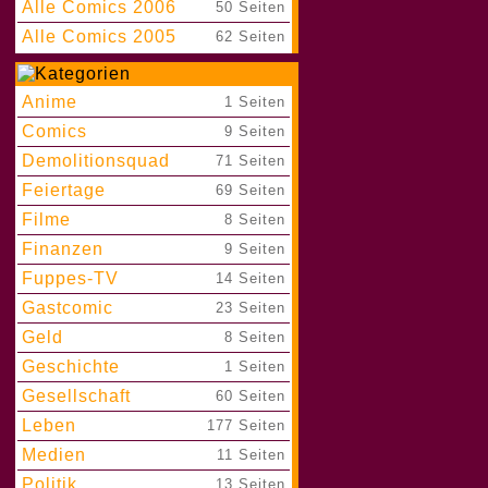
Alle Comics 2006
|
50 Seiten
Alle Comics 2005
|
62 Seiten
Anime
|
1 Seiten
Comics
|
9 Seiten
Demolitionsquad
|
71 Seiten
Feiertage
|
69 Seiten
Filme
|
8 Seiten
Finanzen
|
9 Seiten
Fuppes-TV
|
14 Seiten
Gastcomic
|
23 Seiten
Geld
|
8 Seiten
Geschichte
|
1 Seiten
Gesellschaft
|
60 Seiten
Leben
|
177 Seiten
Medien
|
11 Seiten
Politik
|
13 Seiten