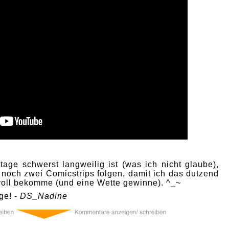
age schwerst langweilig ist (was ich nicht glaube),
 noch zwei Comicstrips folgen, damit ich das dutzend
 voll bekomme (und eine Wette gewinne). ^_~
ge! -
DS_Nadine
0