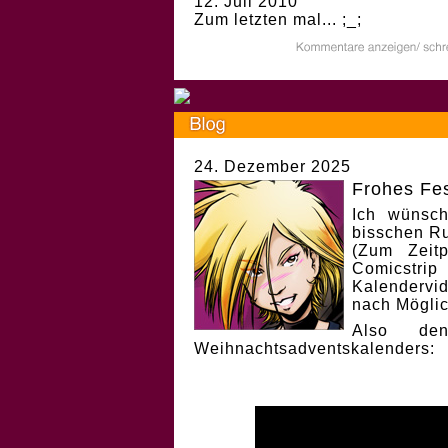
12. Juli 2010
Zum letzten mal... ;_;
24. Dezember 2025
Frohes Fes
Ich wünsch
bisschen Ru
(Zum Zeit
Comicstri
Kalendervi
nach Möglic
Also de
Weihnachtsadventskalenders: