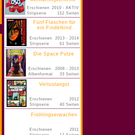
Erschienen
2010 - AKTIV
Stripserie
152 Seiten
Fünf Flaschen für
ein Findelkind
Erschienen
2013 - 2014
Stripserie
61 Seiten
Die Space Putze
Erschienen
2008 - 2013
Albenformat
33 Seiten
Verlustangst
Erschienen
2012
Stripserie
40 Seiten
Frühlingserwachen
Erschienen
2011
Stripserie
17 Seiten