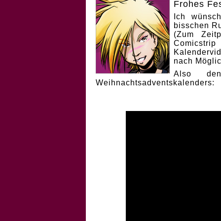
Frohes Fes
Ich wünsch
bisschen Ru
(Zum Zeit
Comicstri
Kalendervi
nach Möglic
Also de
Weihnachtsadventskalenders: