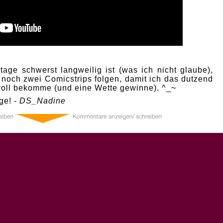
age schwerst langweilig ist (was ich nicht glaube),
 noch zwei Comicstrips folgen, damit ich das dutzend
 voll bekomme (und eine Wette gewinne). ^_~
ge! -
DS_Nadine
0