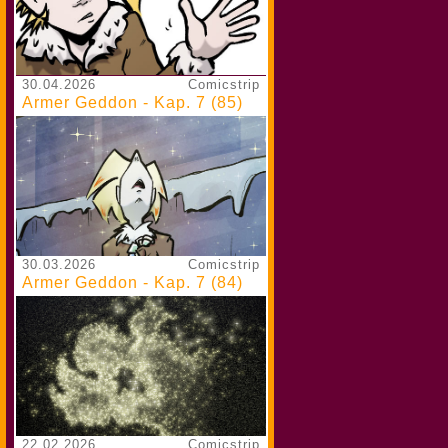
30.04.2026
Comicstrip
Armer Geddon - Kap. 7 (85)
30.03.2026
Comicstrip
Armer Geddon - Kap. 7 (84)
22.02.2026
Comicstrip