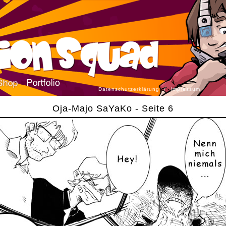
Datenschutzerklärung
/
Impressum
Oja-Majo SaYaKo - Seite 6