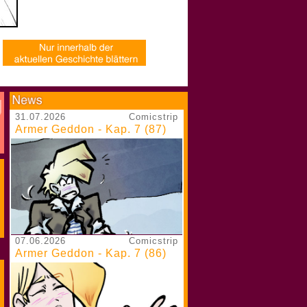
31.07.2026
Comicstrip
Armer Geddon - Kap. 7 (87)
07.06.2026
Comicstrip
Armer Geddon - Kap. 7 (86)