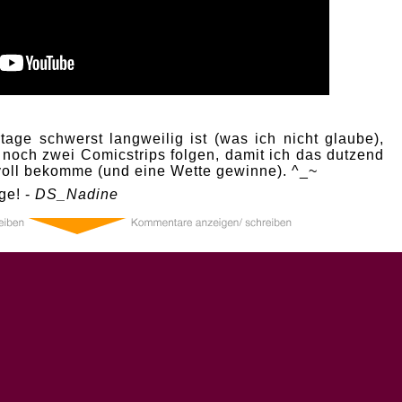
age schwerst langweilig ist (was ich nicht glaube),
 noch zwei Comicstrips folgen, damit ich das dutzend
 voll bekomme (und eine Wette gewinne). ^_~
ge! -
DS_Nadine
0