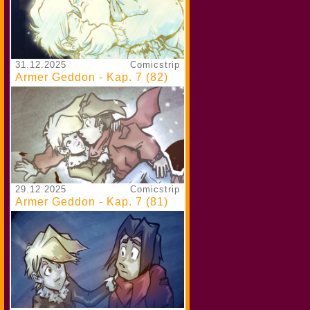
31.12.2025
Comicstrip
Armer Geddon - Kap. 7 (82)
29.12.2025
Comicstrip
Armer Geddon - Kap. 7 (81)