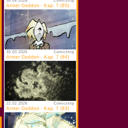
30.04.2026
Comicstrip
Armer Geddon - Kap. 7 (85)
30.03.2026
Comicstrip
Armer Geddon - Kap. 7 (84)
22.02.2026
Comicstrip
Armer Geddon - Kap. 7 (83)