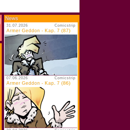
31.07.2026
Comicstrip
Armer Geddon - Kap. 7 (87)
07.06.2026
Comicstrip
Armer Geddon - Kap. 7 (86)