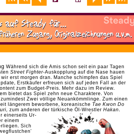
ng
Während sich die Amis schon seit ein paar Tagen
sten
Street Fighter
-Auskopplung auf die Nase hauen
d wir erst morgen dran. Manche schimpfen das Spiel
pdate, Erstkäufer erfreuen sich auf jeden Fall an der
ontent zum Budget-Preis. Mehr dazu im
Review.
em bietet das Spiel zehn neue Charaktere. Von
 zumindest Zwei völlige Neuankömmlinge. Zum einen
seit längerem beworbene, koreanische
Tae Kwon Do
uri,
zum anderen der türkische Öl-Wrestler
Hakan
.
r einerseits Ur-
er einem
rliegen. Sich
wegflustchen'