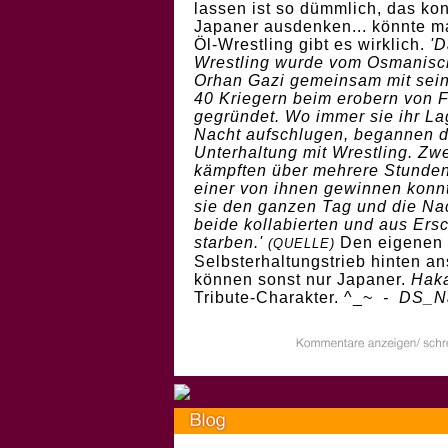
lassen ist so dümmlich, das kon
Japaner ausdenken... könnte m
Öl-Wrestling gibt es wirklich.
'D
Wrestling wurde vom Osmanisc
Orhan Gazi gemeinsam mit sei
40 Kriegern beim erobern von 
gegründet. Wo immer sie ihr Lag
Nacht aufschlugen, begannen d
Unterhaltung mit Wrestling. Zw
kämpften über mehrere Stunde
einer von ihnen gewinnen konn
sie den ganzen Tag und die Nac
beide kollabierten und aus Ers
starben.'
Den eigenen
(
QUELLE)
Selbsterhaltungstrieb hinten an
können sonst nur Japaner.
Hak
Tribute-Charakter. ^_~
- DS_N