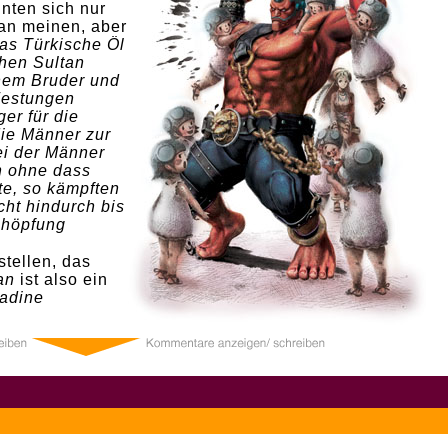
nten sich nur
an meinen, aber
as Türkische Öl
hen Sultan
nem Bruder und
Festungen
er für die
ie Männer zur
ei der Männer
n ohne dass
te, so kämpften
ht hindurch bis
chöpfung
stellen, das
an
ist also ein
adine
0