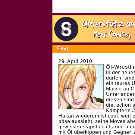
29. April 2010
Öl-Wrestli
in der neue
dürfen, sin
ein teures U
Masse an C
Unter ander
diesen sind
die, schon 
Kämpferin
J
Hakan wiederum ist cool, weil e
böse aussieht, seine Moves ab
gewissen slapstick-charme unte
mit Öl überkippen und Gegner '