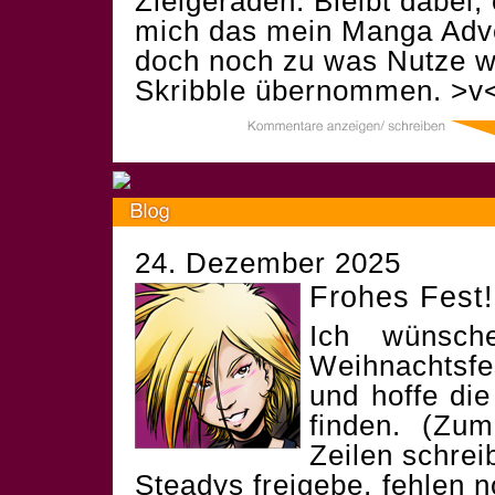
Zielgeraden. Bleibt dabei,
mich das mein Manga Adve
doch noch zu was Nutze w
Skribble übernommen. >v<
24. Dezember 2025
Frohes Fest!
Ich wünsch
Weihnachtsf
und hoffe die
finden. (Zum
Zeilen schrei
Steadys freigebe, fehlen 