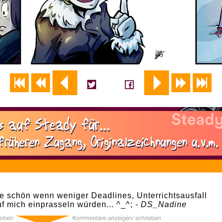
4
äre schön wenn weniger Deadlines, Unterrichtsausfall
f mich einprasseln würden... ^_^; -
DS_Nadine
4