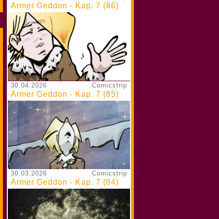
Armer Geddon - Kap. 7 (86)
30.04.2026
Comicstrip
Armer Geddon - Kap. 7 (85)
30.03.2026
Comicstrip
Armer Geddon - Kap. 7 (84)