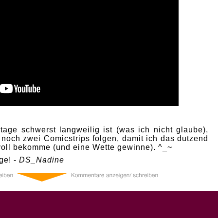
age schwerst langweilig ist (was ich nicht glaube),
 noch zwei Comicstrips folgen, damit ich das dutzend
 voll bekomme (und eine Wette gewinne). ^_~
ge! -
DS_Nadine
0