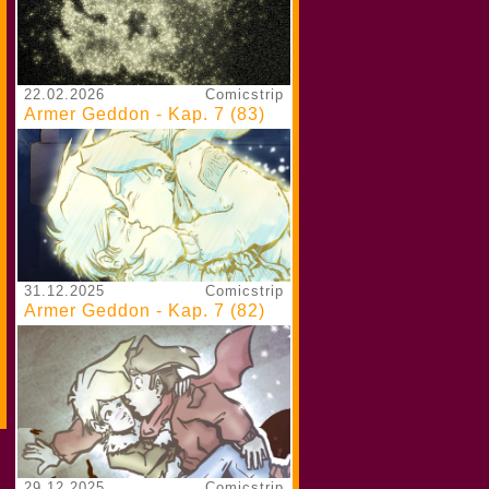
22.02.2026
Comicstrip
Armer Geddon - Kap. 7 (83)
31.12.2025
Comicstrip
Armer Geddon - Kap. 7 (82)
29.12.2025
Comicstrip