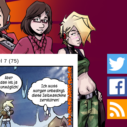
l 7 (75)