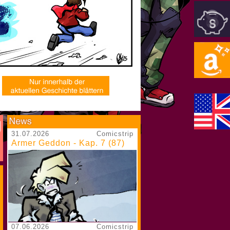
31.07.2026
Comicstrip
Armer Geddon - Kap. 7 (87)
07.06.2026
Comicstrip