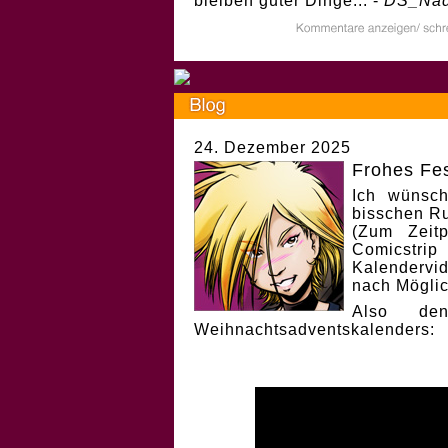
bleiben guter Dinge... -
DS_Nad
24. Dezember 2025
Frohes Fes
Ich wünsch
bisschen Ru
(Zum Zeit
Comicstri
Kalendervi
nach Möglic
Also de
Weihnachtsadventskalenders: