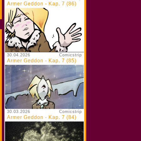
Armer Geddon - Kap. 7 (86)
30.04.2026
Comicstrip
Armer Geddon - Kap. 7 (85)
30.03.2026
Comicstrip
Armer Geddon - Kap. 7 (84)