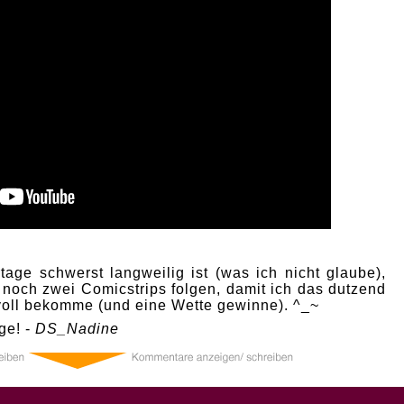
age schwerst langweilig ist (was ich nicht glaube),
 noch zwei Comicstrips folgen, damit ich das dutzend
 voll bekomme (und eine Wette gewinne). ^_~
ge! -
DS_Nadine
0