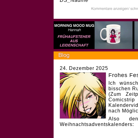
DS_Nadine
24. Dezember 2025
Frohes Fes
Ich wünsch
bisschen Ru
(Zum Zeit
Comicstri
Kalendervi
nach Möglic
Also de
Weihnachtsadventskalenders: