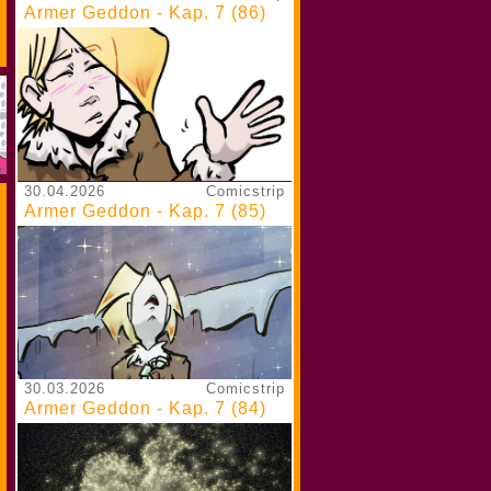
Armer Geddon - Kap. 7 (86)
30.04.2026
Comicstrip
Armer Geddon - Kap. 7 (85)
30.03.2026
Comicstrip
Armer Geddon - Kap. 7 (84)