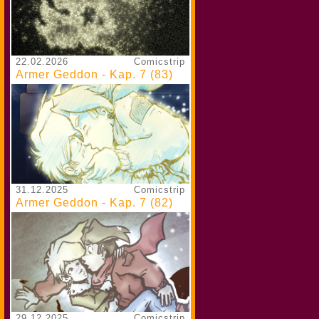
22.02.2026
Comicstrip
Armer Geddon - Kap. 7 (83)
31.12.2025
Comicstrip
Armer Geddon - Kap. 7 (82)
29.12.2025
Comicstrip