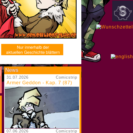
31.07.2026
Comicstrip
Armer Geddon - Kap. 7 (87)
07.06.2026
Comicstrip