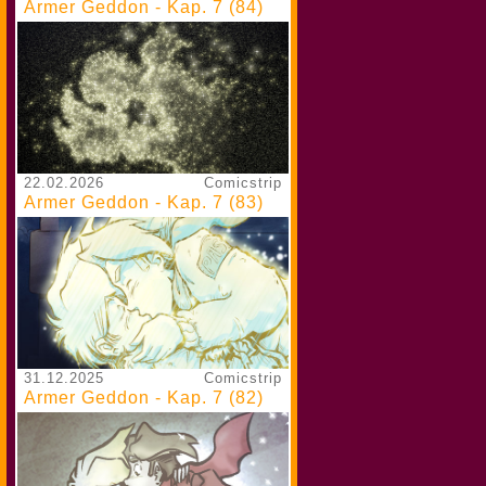
Armer Geddon - Kap. 7 (84)
22.02.2026
Comicstrip
Armer Geddon - Kap. 7 (83)
31.12.2025
Comicstrip
Armer Geddon - Kap. 7 (82)