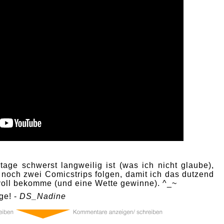
age schwerst langweilig ist (was ich nicht glaube),
 noch zwei Comicstrips folgen, damit ich das dutzend
 voll bekomme (und eine Wette gewinne). ^_~
ge! -
DS_Nadine
0