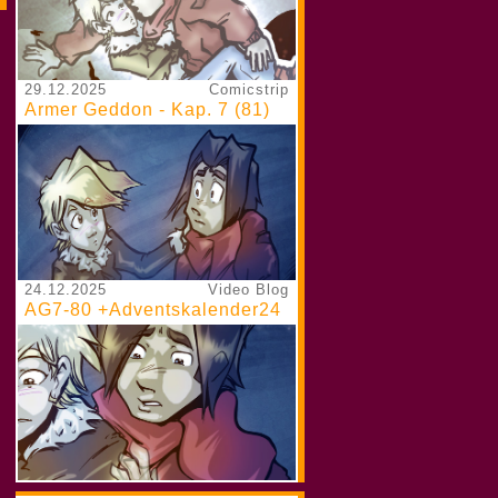
29.12.2025
Comicstrip
Armer Geddon - Kap. 7 (81)
24.12.2025
Video Blog
AG7-80 +Adventskalender24