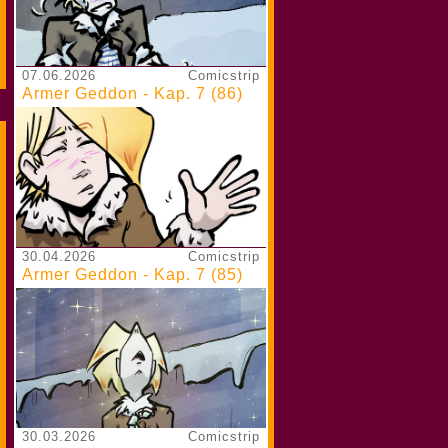
07.06.2026
Comicstrip
Armer Geddon - Kap. 7 (86)
30.04.2026
Comicstrip
Armer Geddon - Kap. 7 (85)
30.03.2026
Comicstrip