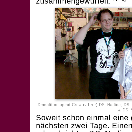
zusammengewürfelt. ^_~
Demolitionsquad Crew (v.l.n.r) DS_Nadine, D
& DS_S
Soweit schon einmal eine 
nächsten zwei Tage. Einen