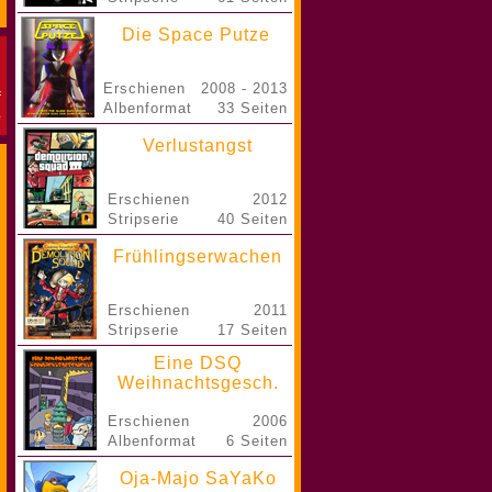
Die Space Putze
Erschienen
2008 - 2013
Albenformat
33 Seiten
Verlustangst
Erschienen
2012
Stripserie
40 Seiten
Frühlingserwachen
Erschienen
2011
Stripserie
17 Seiten
Eine DSQ
Weihnachtsgesch.
Erschienen
2006
Albenformat
6 Seiten
Oja-Majo SaYaKo