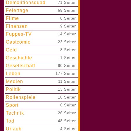
Demolitionsquad
|
71 Seiten
Feiertage
|
69 Seiten
Filme
|
8 Seiten
Finanzen
|
9 Seiten
Fuppes-TV
|
14 Seiten
Gastcomic
|
23 Seiten
Geld
|
8 Seiten
Geschichte
|
1 Seiten
Gesellschaft
|
60 Seiten
Leben
|
177 Seiten
Medien
|
11 Seiten
Politik
|
13 Seiten
Rollenspiele
|
10 Seiten
Sport
|
6 Seiten
Technik
|
26 Seiten
Tod
|
48 Seiten
Urlaub
|
4 Seiten