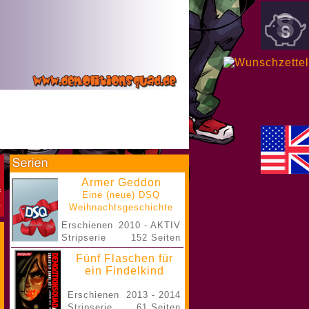
Armer Geddon
Eine (neue) DSQ
Weihnachtsgeschichte
Erschienen
2010 - AKTIV
Stripserie
152 Seiten
Fünf Flaschen für
ein Findelkind
Erschienen
2013 - 2014
Stripserie
61 Seiten