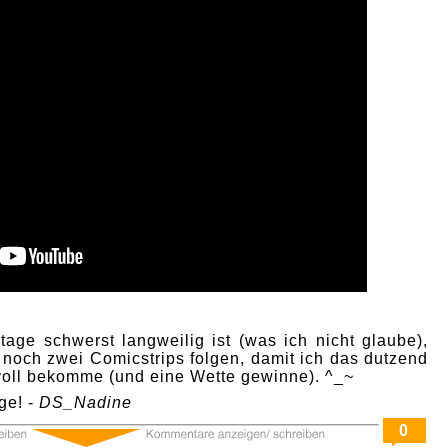
age schwerst langweilig ist (was ich nicht glaube),
 noch zwei Comicstrips folgen, damit ich das dutzend
 voll bekomme (und eine Wette gewinne). ^_~
ge! -
DS_Nadine
0