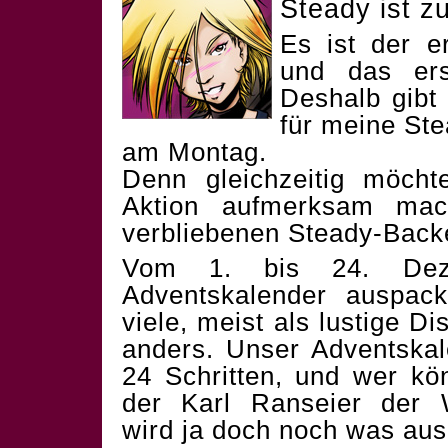
Steady ist zu
Es ist der e
und das ers
Deshalb gibt 
für meine St
am Montag.
Denn gleichzeitig möcht
Aktion aufmerksam mac
verbliebenen Steady-Backe
Vom 1. bis 24. Dez
Adventskalender auspac
viele, meist als lustige Di
anders. Unser Adventskal
24 Schritten, und wer k
der Karl Ranseier der 
wird ja doch noch was aus 