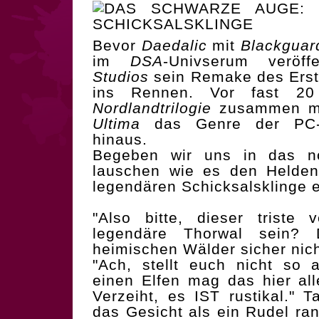
Bevor
Daedalic
mit
Blackguar
im
DSA
-Univserum veröff
Studios
sein Remake des Erst
ins Rennen. Vor fast 20 
Nordlandtrilogie
zusammen m
Ultima
das Genre der PC-R
hinaus.
Begeben wir uns in das nö
lauschen wie es den Helden
legendären Schicksalsklinge e
"Also bitte, dieser triste 
legendäre Thorwal sein?
heimischen Wälder sicher nic
"Ach, stellt euch nicht so 
einen Elfen mag das hier alle
Verzeiht, es IST rustikal." T
das Gesicht als ein Rudel ra